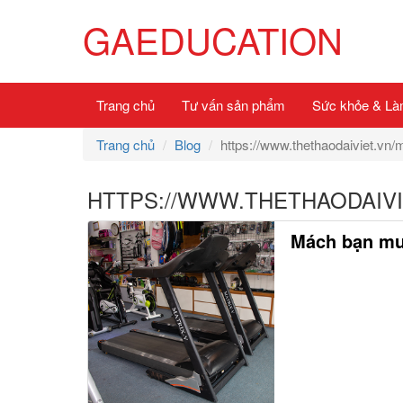
GAEDUCATION
Trang chủ
Tư vấn sản phẩm
Sức khỏe & Là
Trang chủ
Blog
https://www.thethaodaiviet.vn/
HTTPS://WWW.THETHAODAIVI
Mách bạn mu