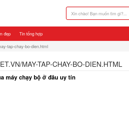
m đẹp
Tin tổng hợp
may-tap-chay-bo-dien.html
ET.VN/MAY-TAP-CHAY-BO-DIEN.HTML
a máy chạy bộ ở đâu uy tín